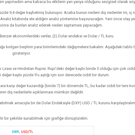
lçüm yapmadım ama kabaca bu etkilerin yarı yarıya olduğunu sezgisel olarak söyl
 yüzde 9,4 değer kaybetmiş bulunuyor. Acaba bunun nedeni dış nedenler mi, iç 
Analiz kitabında ele aldığım analiz yöntemine başvuracağım. Yani önce olay ye
m sonra da bunları analiz ederek neden saptaması yapacağım.
1) Benzer ekonomilerdeki veriler, (2) Dolar endeksi ve Dolar / TL kuru.
ğu kırılgan beşlinin para birimlerindeki değişmelere bakalım. Aşağıdaki tablo
gösteriyor.
k Lirası ve Hindistan Rupisi. Rupi’deki değer kaybı binde 5 olduğu için çok cidd
i değer kaybı yüzde 9’u aştığı için son derecede ciddi bir durum.
Dolara karşı değer kazandığı (binde 7) bir dönemde TL, bu kadar ciddi bir ters k
nin dış nedenlerle açıklanması mümkün değildir.
bilmek amacıyla bir de Dolar Endeksiyle (DXY) USD / TL kurunu karşılaştıralım
lir bir şekilde sunabilmek için grafiğe dönüştürelim.