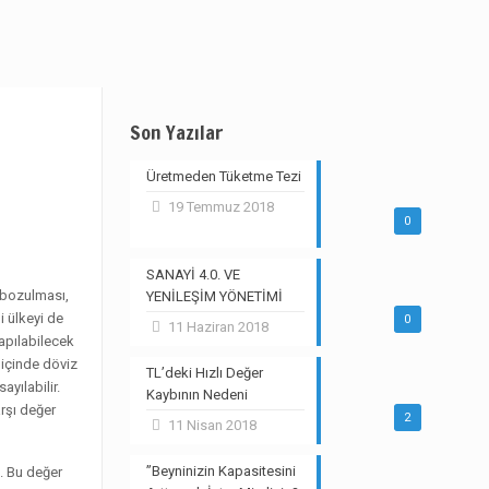
Son Yazılar
Üretmeden Tüketme Tezi
19 Temmuz 2018
0
SANAYİ 4.0. VE
n bozulması,
YENİLEŞİM YÖNETİMİ
i ülkeyi de
0
11 Haziran 2018
yapılabilecek
e içinde döviz
TL’deki Hızlı Değer
yılabilir.
Kaybının Nedeni
arşı değer
2
11 Nisan 2018
”Beyninizin Kapasitesini
. Bu değer