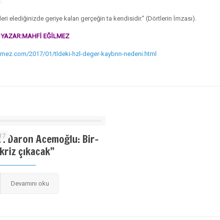
.
ri elediğinizde geriye kalan gerçeğin ta kendisidir.” (Dörtlerin İmzası).
YAZAR:MAHFİ EĞİLMEZ
lmez.com/2017/01/tldeki-hzl-deger-kaybnn-nedeni.html
r. Daron Acemoğlu: Bir-
017
 kriz çıkacak”
Devamını oku