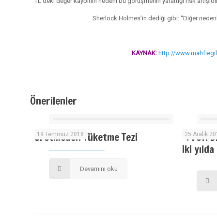
TL’deki değer kaybının nedeni bu görüşmenin yarattığı risk artışıdır
Sherlock Holmes’in dediği gibi: “Diğer nedenle
KAYNAK:
http://www.mahfiegi
Önerilenler
Üretmeden Tüketme Tezi
”Prof. D
19 Temmuz 2018
25 Aralık 2
iki yılda
Devamını oku