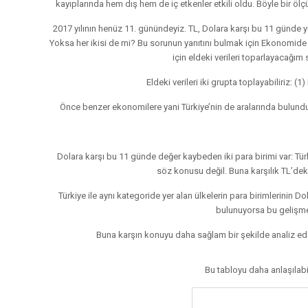
kayıplarında hem dış hem de iç etkenler etkili oldu. Böyle bir ö
2017 yılının henüz 11. günündeyiz. TL, Dolara karşı bu 11 günde
Yoksa her ikisi de mi? Bu sorunun yanıtını bulmak için Ekonomide 
için eldeki verileri toparlayacağı
Eldeki verileri iki grupta toplayabiliriz: (
Önce benzer ekonomilere yani Türkiye’nin de aralarında bulundu
Dolara karşı bu 11 günde değer kaybeden iki para birimi var: Tür
söz konusu değil. Buna karşılık TL’dek
Türkiye ile aynı kategoride yer alan ülkelerin para birimlerinin 
bulunuyorsa bu gelişme
Buna karşın konuyu daha sağlam bir şekilde analiz ede
Bu tabloyu daha anlaşılabi