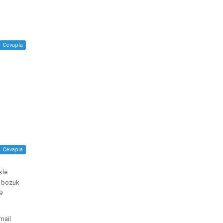
Cevapla
Cevapla
kle
i bozuk
9
mail