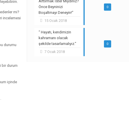
Arttırmak İster Miydiniz?
eyebilirim.
Önce Beyninizi
0
nedenler mi?
Boşaltmayı Deneyin!”
ri incelemesi
15 Ocak 2018
“ Hayatı, kendimizin
kahramanı olacak
şekilde tasarlamalıyız.”
0
 bu durumu
7 Ocak 2018
i bir durum
onum içinde
.