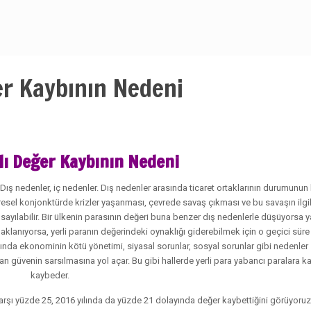
ğer Kaybının Nedeni
zlı Değer Kaybının Nedeni
 Dış nedenler, iç nedenler. Dış nedenler arasında ticaret ortaklarının durumunu
üresel konjonktürde krizler yaşanması, çevrede savaş çıkması ve bu savaşın ilgil
 sayılabilir. Bir ülkenin parasının değeri buna benzer dış nedenlerle düşüyorsa 
aynaklanıyorsa, yerli paranın değerindeki oynaklığı giderebilmek için o geçici sür
ında ekonominin kötü yönetimi, siyasal sorunlar, sosyal sorunlar gibi nedenler sa
ulan güvenin sarsılmasına yol açar. Bu gibi hallerde yerli para yabancı paralara k
kaybeder.
arşı yüzde 25, 2016 yılında da yüzde 21 dolayında değer kaybettiğini görüyoruz