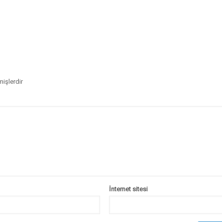
mişlerdir
İnternet sitesi