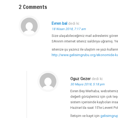
2 Comments
Evren bal
dedi ki:
18 Nisan 2018, 7:17 am
Size ulaşabileceğimiz mail adreslerini gö
SAnırım internet siteniz saldırıya uğramış. Ye
sitenize şu yazınız ile ulaştım ve yazı kull
http://www.gelisimgrubu.org/ekonomide-ka
Oguz Gezer
dedi ki:
30 Mayıs 2018, 5:18 pm
Evren Bey Merhaba; websitemizd
değerli görüşleriniz için çok t
sistem içerisinde kaybolan insa
Haziran’da saat 15’te Levent Pol 
İletişim ve kayıt için
gelisimgru