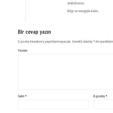
atabilirsiniz.
Bilgi ve sevgiyle kalın…
Bir cevap yazın
E-posta hesabınız yayımlanmayacak.
Gerekli alanlar
*
ile işaretlen
Yorum
İsim
*
E-posta
*