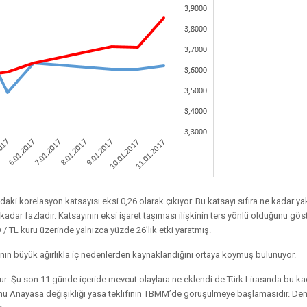
aki korelasyon katsayısı eksi 0,26 olarak çıkıyor. Bu katsayı sıfıra ne kadar yak
 kadar fazladır. Katsayının eksi işaret taşıması ilişkinin ters yönlü olduğunu göst
/ TL kuru üzerinde yalnızca yüzde 26’lık etki yaratmış.
nın büyük ağırlıkla iç nedenlerden kaynaklandığını ortaya koymuş bulunuyor.
ur: Şu son 11 günde içeride mevcut olaylara ne eklendi de Türk Lirasında bu kad
nu Anayasa değişikliği yasa teklifinin TBMM’de görüşülmeye başlamasıdır. De