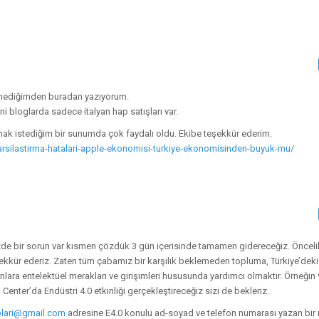
remediğimden buradan yazıyorum.
ni bloglarda sadece italyan hap satışları var.
anmak istediğim bir sunumda çok faydalı oldu. Ekibe teşekkür ederim.
rsilastirma-hatalari-apple-ekonomisi-turkiye-ekonomisinden-buyuk-mu/
e bir sorun var kısmen çözdük 3 gün içerisinde tamamen gidereceğiz. Önceli
eşekkür ederiz. Zaten tüm çabamız bir karşılık beklemeden topluma, Türkiye’dek
nlara entelektüel merakları ve girişimleri hususunda yardımcı olmaktır. Örneğin 
Center’da Endüstri 4.0 etkinliği gerçekleştireceğiz sizi de bekleriz.
plari@gmail.com
adresine E4.0 konulu ad-soyad ve telefon numarası yazan bir 