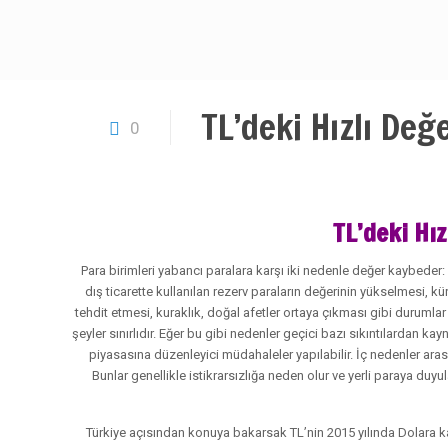
TL’deki Hızlı De
0
TL’deki Hı
Para birimleri yabancı paralara karşı iki nedenle değer kaybeder:
dış ticarette kullanılan rezerv paraların değerinin yükselmesi, k
tehdit etmesi, kuraklık, doğal afetler ortaya çıkması gibi durumlar
şeyler sınırlıdır. Eğer bu gibi nedenler geçici bazı sıkıntılardan k
piyasasına düzenleyici müdahaleler yapılabilir. İç nedenler aras
Bunlar genellikle istikrarsızlığa neden olur ve yerli paraya duy
Türkiye açısından konuya bakarsak TL’nin 2015 yılında Dolara k