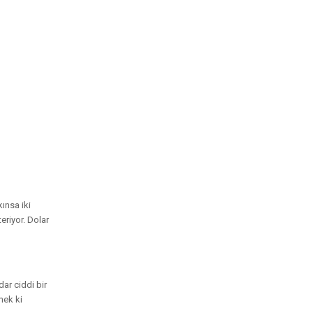
ınsa iki
eriyor. Dolar
ar ciddi bir
mek ki