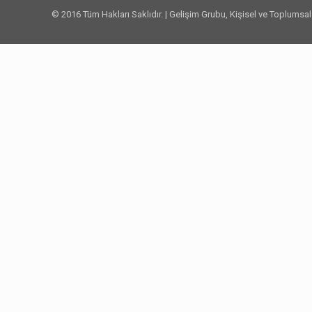
© 2016 Tüm Hakları Saklıdır. | Gelişim Grubu, Kişisel ve Toplumsa